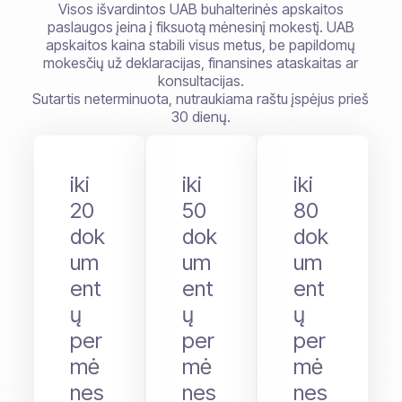
Visos išvardintos UAB buhalterinės apskaitos
paslaugos įeina į fiksuotą mėnesinį mokestį. UAB
apskaitos kaina stabili visus metus, be papildomų
mokesčių už deklaracijas, finansines ataskaitas ar
konsultacijas.
Sutartis neterminuota, nutraukiama raštu įspėjus prieš
30 dienų.
iki
iki
iki
20
50
80
dok
dok
dok
um
um
um
ent
ent
ent
ų
ų
ų
per
per
per
mė
mė
mė
nes
nes
nes