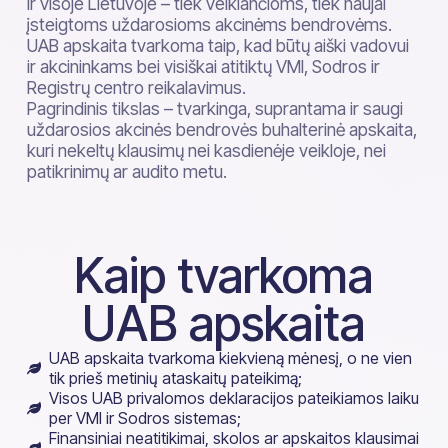
ir visoje Lietuvoje – tiek veikiančioms, tiek naujai
įsteigtoms uždarosioms akcinėms bendrovėms.
UAB apskaita tvarkoma taip, kad būtų aiški vadovui
ir akcininkams bei visiškai atitiktų VMI, Sodros ir
Registrų centro reikalavimus.
Pagrindinis tikslas – tvarkinga, suprantama ir saugi
uždarosios akcinės bendrovės buhalterinė apskaita,
kuri nekeltų klausimų nei kasdienėje veikloje, nei
patikrinimų ar audito metu.
Kaip tvarkoma
UAB apskaita
UAB apskaita tvarkoma kiekvieną mėnesį, o ne vien
tik prieš metinių ataskaitų pateikimą;
Visos UAB privalomos deklaracijos pateikiamos laiku
per VMI ir Sodros sistemas;
Finansiniai neatitikimai, skolos ar apskaitos klausimai