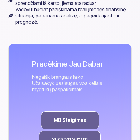
sprendžiami iš karto, jiems atsiradus;
Vadovui nuolat paaiškinama reali įmonės finansinė
situacija, pateikiama analizė, o pageidaujant – ir
prognozė.
Pradėkime Jau Dabar
Negaišk brangaus laiko.
Užsisakyk paslaugas vos keliais
mygtukų paspaudimais.
MB Steigimas
Sudaryti Sutartį