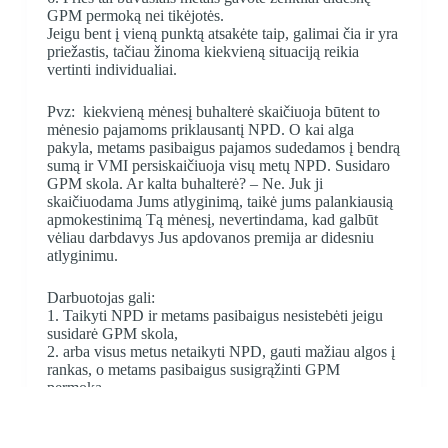
GPM permoką nei tikėjotės.
Jeigu bent į vieną punktą atsakėte taip, galimai čia ir yra
priežastis, tačiau žinoma kiekvieną situaciją reikia
vertinti individualiai.
Pvz: kiekvieną mėnesį buhalterė skaičiuoja būtent to
mėnesio pajamoms priklausantį NPD. O kai alga
pakyla, metams pasibaigus pajamos sudedamos į bendrą
sumą ir VMI persiskaičiuoja visų metų NPD. Susidaro
GPM skola. Ar kalta buhalterė? – Ne. Juk ji
skaičiuodama Jums atlyginimą, taikė jums palankiausią
apmokestinimą Tą mėnesį, nevertindama, kad galbūt
vėliau darbdavys Jus apdovanos premija ar didesniu
atlyginimu.
Darbuotojas gali:
1. Taikyti NPD ir metams pasibaigus nesistebėti jeigu
susidarė GPM skola,
2. arba visus metus netaikyti NPD, gauti mažiau algos į
rankas, o metams pasibaigus susigrąžinti GPM
permoką.
Darbdaviai, įmonių vadovai taip pat dažnai užduoda
klausimą ar toks NPD taikymas/netaikymas turi naudą