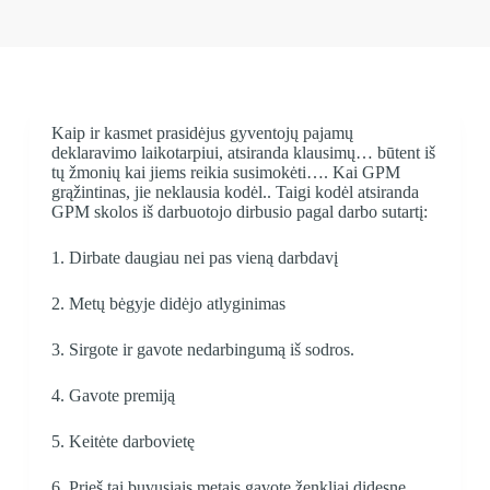
Kaip ir kasmet prasidėjus gyventojų pajamų
deklaravimo laikotarpiui, atsiranda klausimų… būtent iš
tų žmonių kai jiems reikia susimokėti…. Kai GPM
grąžintinas, jie neklausia kodėl.. Taigi kodėl atsiranda
GPM skolos iš darbuotojo dirbusio pagal darbo sutartį:
1. Dirbate daugiau nei pas vieną darbdavį
2. Metų bėgyje didėjo atlyginimas
3. Sirgote ir gavote nedarbingumą iš sodros.
4. Gavote premiją
5. Keitėte darbovietę
6. Prieš tai buvusiais metais gavote ženkliai didesnę